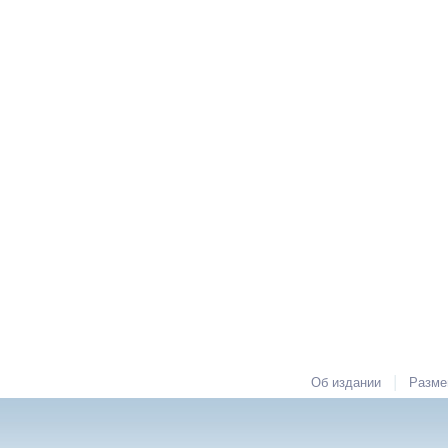
|
Об издании
Разме