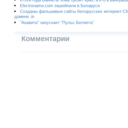
Итоги года Байнета: кому грозит крах, а кто в выигры
Electroname.com зашейпили в Беларуси
Созданы фальшивые сайты белорусских интернет-С
домене .in
"Акавита" запускает "Пульс Белнета"
Комментарии