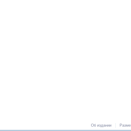
|
Об издании
Разме