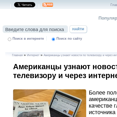
Гла
|
|
Популяр
|
Поиск в интернете
Поиск по сайту
»
»
Главная
Интернет
Американцы узнают новости по телевизору и через ин
Американцы узнают новос
телевизору и через интерн
Более по
американц
качестве 
источника