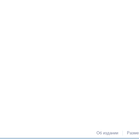
|
Об издании
Разме