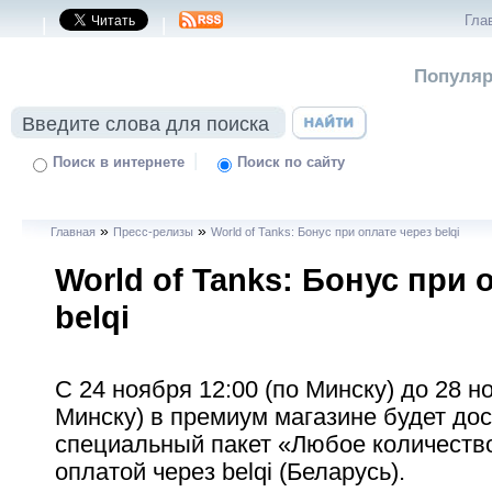
Гла
|
|
Популяр
|
Поиск в интернете
Поиск по сайту
»
»
Главная
Пресс-релизы
World of Tanks: Бонус при оплате через belqi
World of Tanks: Бонус при 
belqi
С 24 ноября 12:00 (по Минску) до 28 н
Минску) в премиум магазине будет до
специальный пакет «Любое количество
оплатой через belqi (Беларусь).