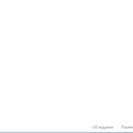
|
Об издании
Разме