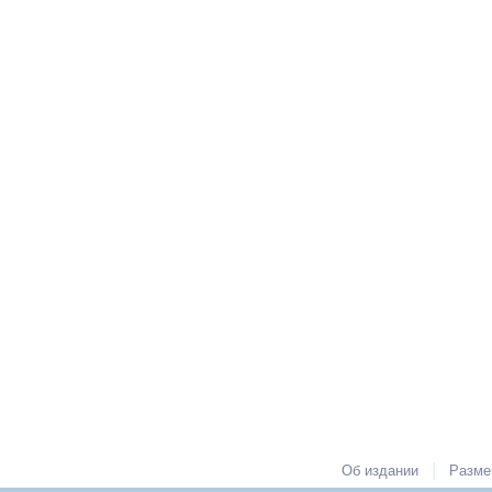
|
Об издании
Разме