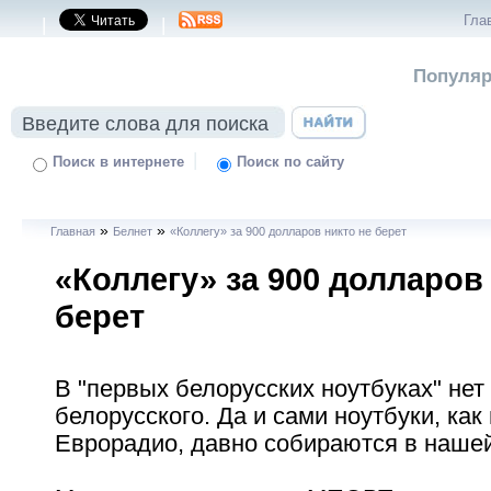
Гла
|
|
Популяр
|
Поиск в интернете
Поиск по сайту
»
»
Главная
Белнет
«Коллегу» за 900 долларов никто не берет
«Коллегу» за 900 долларов
берет
В "первых белорусских ноутбуках" нет
белорусского. Да и сами ноутбуки, ка
Еврорадио, давно собираются в нашей