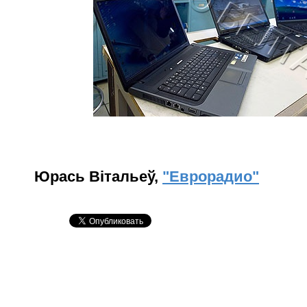
Юрась Вітальеў,
"Еврорадио"