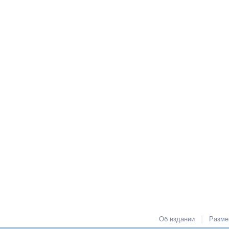
|
Об издании
Разме