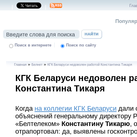
Гла
|
|
Популяр
|
Поиск в интернете
Поиск по сайту
»
»
Главная
Белнет
КГК Беларуси недоволен работой Константина Тикаря
КГК Беларуси недоволен р
Константина Тикаря
Когда
на коллегии КГК Беларуси
дали 
объяснений генеральному директору 
«Белтелеком»
Константину Тикарю
, 
отрапортовал: да, выявлены госконтр