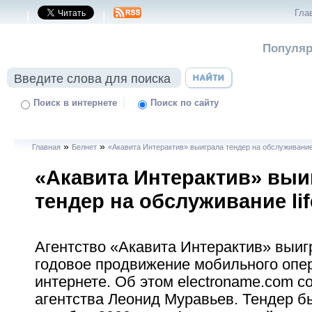
Гла
|
|
Популяр
|
Поиск в интернете
Поиск по сайту
»
»
Главная
Белнет
«Акавита Интерактив» выиграла тендер на обслуживание l
«Акавита Интерактив» выи
тендер на обслуживание lif
Агентство «Акавита Интерактив» выиг
годовое продвижение мобильного операт
интернете. Об этом electroname.com 
агентства Леонид Муравьев. Тендер б