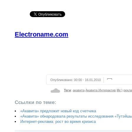
Electroname.com
Опубликовано:
00:00 - 16.01.2010
Теги
:
акавита
Акавита Интерактив
life:)
рекла
Ссылки по теме:
«Акавита» предложит новый код счетчика
«Акавита» обнародовала результаты исследования «Тутэйш
Интернет-реклама: рост во время кризиса