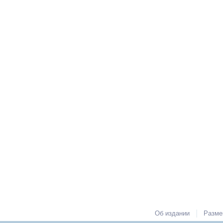
|
Об издании
Разме