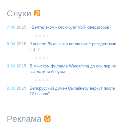
Слухи
7.06
.2015
«Белтелеком» блокирует VoIP-операторов?
9.04
.2015
9 апреля Лукашенко поговорит с резидентами
ПВТ?
3.02
.2015
В минском филиале Wargaming до сих пор не
выплатили бонусы
2.01
.2015
Белорусский домен Онлайнеру вернут после
12 января?
Реклама