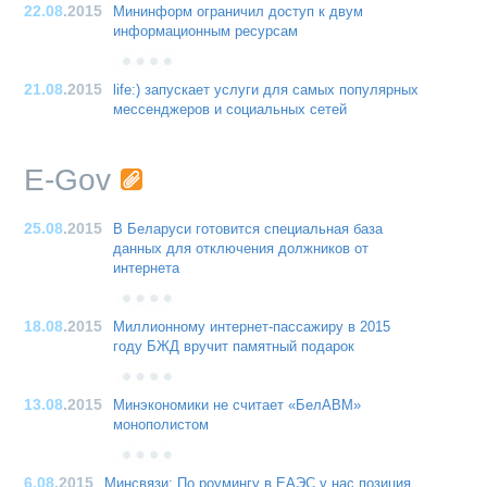
22.08
.2015
Мининформ ограничил доступ к двум
информационным ресурсам
21.08
.2015
life:) запускает услуги для самых популярных
мессенджеров и социальных сетей
E-Gov
25.08
.2015
В Беларуси готовится специальная база
данных для отключения должников от
интернета
18.08
.2015
Миллионному интернет-пассажиру в 2015
году БЖД вручит памятный подарок
13.08
.2015
Минэкономики не считает «БелАВМ»
монополистом
6.08
.2015
Минсвязи: По роумингу в ЕАЭС у нас позиция