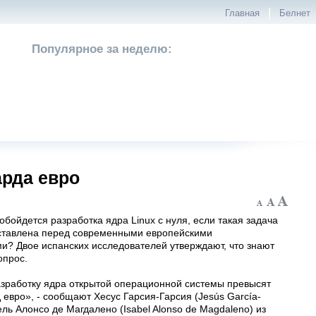
|
Главная
Белнет
Популярное за неделю:
арда евро
обойдется разработка ядра Linux с нуля, если такая задача
оставлена перед современными европейскими
и? Двое испанских исследователей утверждают, что знают
опрос.
азработку ядра открытой операционной системы превысят
евро», - сообщают Хесус Гарсия-Гарсия (Jesús García-
ель Алонсо де Магдалено (Isabel Alonso de Magdaleno) из