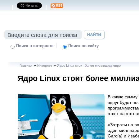
|
|
|
Поиск в интернете
Поиск по сайту
»
»
Главная
Интернет
Ядро Linux стоит более миллиарда евро
Ядро Linux стоит более милли
В какую сумму 
вдруг будет п
программистам
ответ на этот в
«Затраты на р
один миллиард 
García) и Изаб