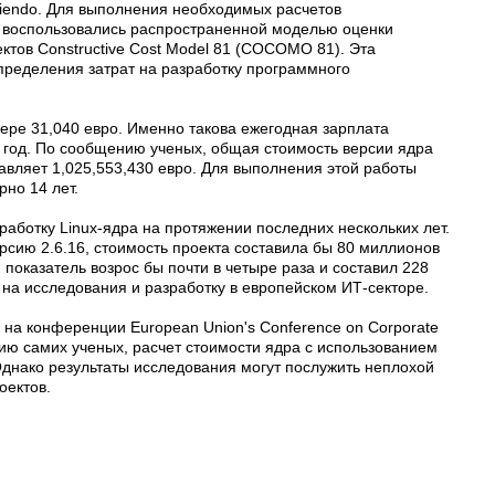
Oviendo. Для выполнения необходимых расчетов
 воспользовались распространенной моделью оценки
ктов Constructive Cost Model 81 (COCOMO 81). Эта
пределения затрат на разработку программного
мере 31,040 евро. Именно такова ежегодная зарплата
6 год. По сообщению ученых, общая стоимость версии ядра
тавляет 1,025,553,430 евро. Для выполнения этой работы
но 14 лет.
работку Linux-ядра на протяжении последних нескольких лет.
версию 2.6.16, стоимость проекта составила бы 80 миллионов
0) показатель возрос бы почти в четыре раза и составил 228
на исследования и разработку в европейском ИТ-секторе.
на конференции European Union's Conference on Corporate
ию самих ученых, расчет стоимости ядра с использованием
Однако результаты исследования могут послужить неплохой
ектов.