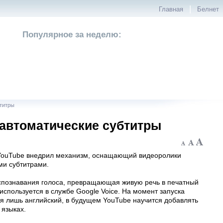
|
Главная
Белнет
Популярное за неделю:
титры
 автоматические субтитры
YouTube внедрил механизм, оснащающий видеоролики
ми субтитрами.
спознавания голоса, превращающая живую речь в печатный
 используется в службе Google Voice. На момент запуска
я лишь английский, в будущем YouTube научится добавлять
 языках.