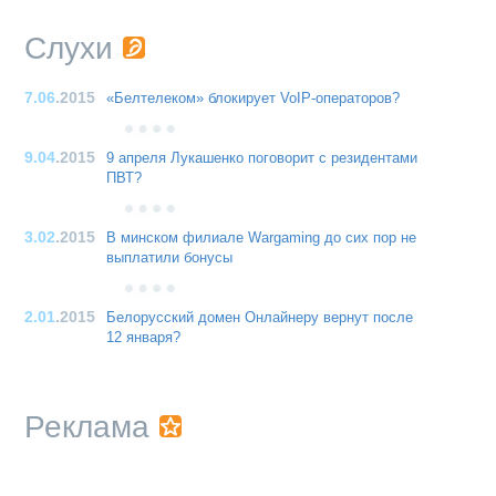
Слухи
7.06
.2015
«Белтелеком» блокирует VoIP-операторов?
9.04
.2015
9 апреля Лукашенко поговорит с резидентами
ПВТ?
3.02
.2015
В минском филиале Wargaming до сих пор не
выплатили бонусы
2.01
.2015
Белорусский домен Онлайнеру вернут после
12 января?
Реклама