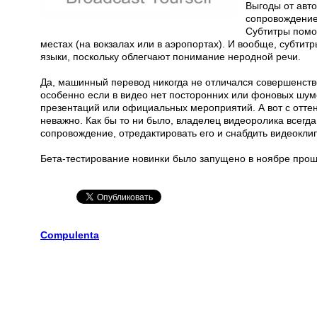
Выгоды от авто
сопровождение
Субтитры помо
местах (на вокзалах или в аэропортах). И вообще, субти
языки, поскольку облегчают понимание неродной речи.
Да, машинный перевод никогда не отличался совершенств
особенно если в видео нет посторонних или фоновых шум
презентаций или официальных мероприятий. А вот с отте
неважно. Как бы то ни было, владелец видеоролика всегд
сопровождение, отредактировать его и снабдить видеокл
Бета-тестирование новинки было запущено в ноябре прошл
Compulenta