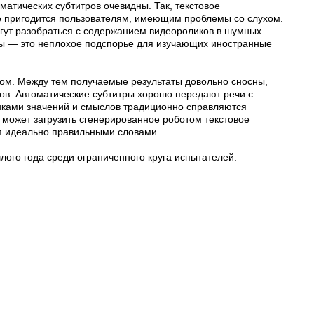
матических субтитров очевидны. Так, текстовое
 пригодится пользователям, имеющим проблемы со слухом.
гут разобраться с содержанием видеороликов в шумных
тры — это неплохое подспорье для изучающих иностранные
ом. Между тем получаемые результаты довольно сносны,
ов. Автоматические субтитры хорошо передают речи с
нками значений и смыслов традиционно справляются
а может загрузить сгенерированное роботом текстовое
ип идеально правильными словами.
ого года среди ограниченного круга испытателей.