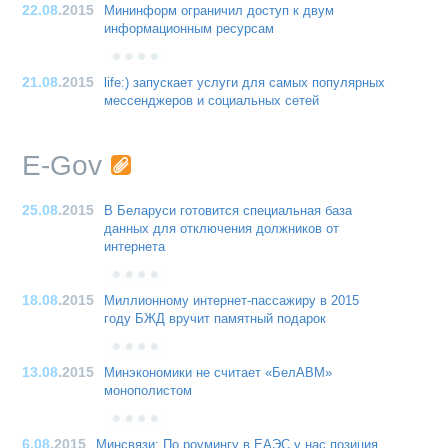
22.08
.2015
Мининформ ограничил доступ к двум
информационным ресурсам
21.08
.2015
life:) запускает услуги для самых популярных
мессенджеров и социальных сетей
E-Gov
25.08
.2015
В Беларуси готовится специальная база
данных для отключения должников от
интернета
18.08
.2015
Миллионному интернет-пассажиру в 2015
году БЖД вручит памятный подарок
13.08
.2015
Минэкономики не считает «БелАВМ»
монополистом
6.08
.2015
Минсвязи: По роумингу в ЕАЭС у нас позиция