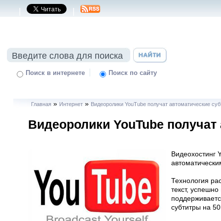
|
|
|
Поиск в интернете
Поиск по сайту
»
»
Главная
Интернет
Видеоролики YouTube получат автоматические суб
Видеоролики YouTube получат
Видеохостинг 
автоматически
Технология ра
текст, успешно
поддерживаетс
субтитры на 50