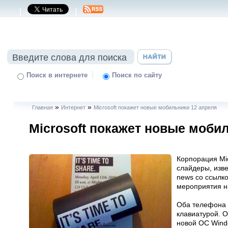
|
|
|
Поиск в интернете
Поиск по сайту
»
»
Главная
Интернет
Microsoft покажет новые мобильники 12 апреля
Microsoft покажет новые моби
Корпорация Mi
слайдеры, изве
news со ссылко
мероприятия н
Оба телефона 
клавиатурой. О
новой ОС Wind