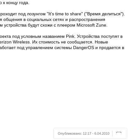
 к концу года.
оходит под лозунгом "It's time to share" ("Время делиться").
для общения в социальных сетях и распространения
м устройства будут схожи с плеером Microsoft Zune.
оекта под условным названием Pink. Устройства поступят в
erizon Wireless. Их стоимость не сообщается. Новые
работает под управлением системы DangerOS и продается в
Опубликовано:
12:17 - 6.04.2010