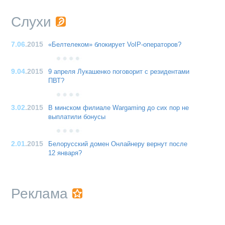
Слухи
7.06
.2015
«Белтелеком» блокирует VoIP-операторов?
9.04
.2015
9 апреля Лукашенко поговорит с резидентами
ПВТ?
3.02
.2015
В минском филиале Wargaming до сих пор не
выплатили бонусы
2.01
.2015
Белорусский домен Онлайнеру вернут после
12 января?
Реклама