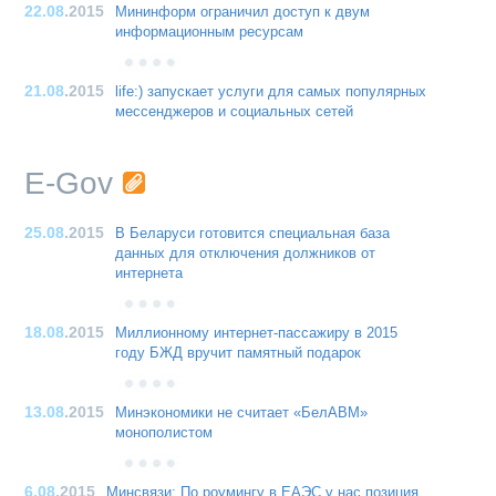
22.08
.2015
Мининформ ограничил доступ к двум
информационным ресурсам
21.08
.2015
life:) запускает услуги для самых популярных
мессенджеров и социальных сетей
E-Gov
25.08
.2015
В Беларуси готовится специальная база
данных для отключения должников от
интернета
18.08
.2015
Миллионному интернет-пассажиру в 2015
году БЖД вручит памятный подарок
13.08
.2015
Минэкономики не считает «БелАВМ»
монополистом
6.08
.2015
Минсвязи: По роумингу в ЕАЭС у нас позиция