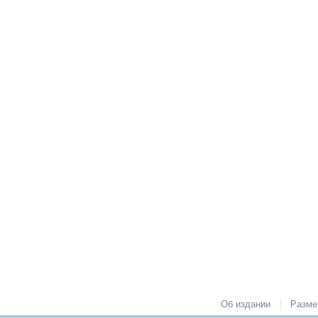
|
Об издании
Разме