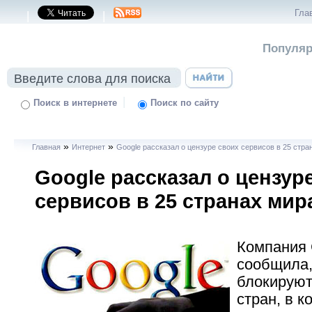
Гла
|
|
Популяр
|
Поиск в интернете
Поиск по сайту
»
»
Главная
Интернет
Google рассказал о цензуре своих сервисов в 25 стра
Google рассказал о цензур
сервисов в 25 странах мир
Компания 
сообщила,
блокируют
стран, в к