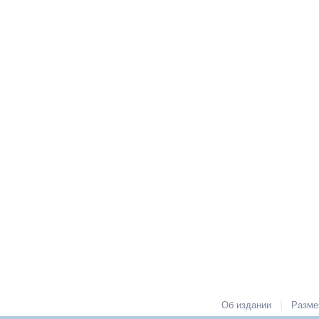
|
Об издании
Разме