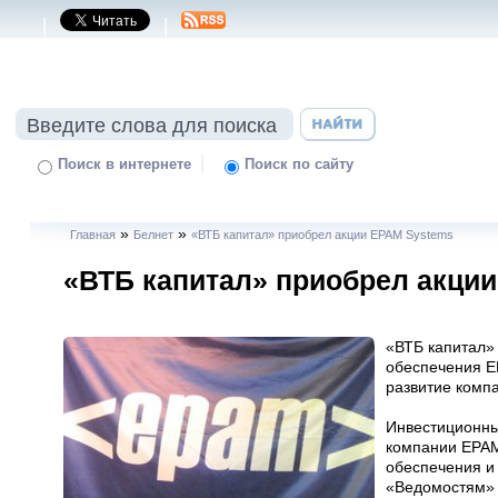
|
|
|
Поиск в интернете
Поиск по сайту
»
»
Главная
Белнет
«ВТБ капитал» приобрел акции EPAM Systems
«ВТБ капитал» приобрел акци
«ВТБ капитал»
обеспечения E
развитие комп
Инвестиционны
компании EPAM
обеспечения и 
«Ведомостям» 