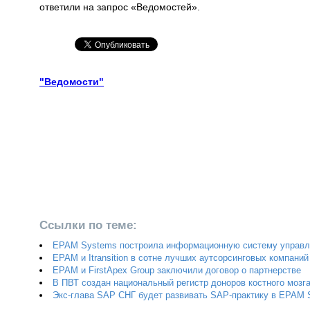
ответили на запрос «Ведомостей».
"Ведомости"
Ссылки по теме:
EPAM Systems построила информационную систему управл
EPAM и Itransition в сотне лучших аутсорсинговых компаний
EPAM и FirstApex Group заключили договор о партнерстве
В ПВТ создан национальный регистр доноров костного мозг
Экс-глава SAP СНГ будет развивать SAP-практику в EPAM 