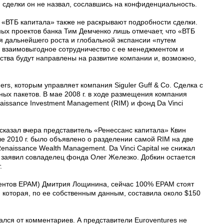
 сделки он не назвал, сославшись на конфиденциальность.
 «ВТБ капитала» также не раскрывают подробности сделки.
ых проектов банка Тим Демченко лишь отмечает, что «ВТБ
я дальнейшего роста и глобальной экспансии «путем
а взаимовыгодное сотрудничество с ее менеджментом и
ства будут направлены на развитие компании и, возможно,
rs, которым управляет компания Siguler Guff & Co. Сделка с
ых пакетов. В мае 2008 г. в ходе размещения компания
aissance Investment Management (RIM) и фонд Da Vinci
сказал вчера представитель «Ренессанс капитала» Квин
ле 2010 г. было объявлено о разделении самой RIM на две
naissance Wealth Management. Da Vinci Capital не снижал
, заявил совладелец фонда Олег Железко. Добкин остается
.
урентов EPAM) Дмитрия Лощинина, сейчас 100% EPAM стоят
г., которая, по ее собcтвенным данным, составила около $150
ался от комментариев. А представители Euroventures не