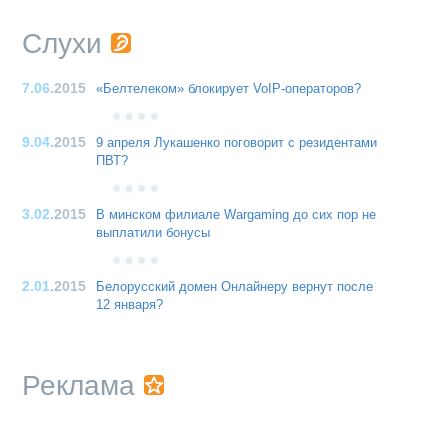
Слухи
7.06
.2015
«Белтелеком» блокирует VoIP-операторов?
9.04
.2015
9 апреля Лукашенко поговорит с резидентами
ПВТ?
3.02
.2015
В минском филиале Wargaming до сих пор не
выплатили бонусы
2.01
.2015
Белорусский домен Онлайнеру вернут после
12 января?
Реклама