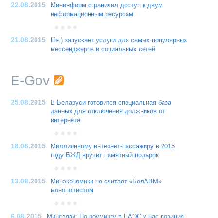
22.08
.2015
Мининформ ограничил доступ к двум
информационным ресурсам
21.08
.2015
life:) запускает услуги для самых популярных
мессенджеров и социальных сетей
E-Gov
25.08
.2015
В Беларуси готовится специальная база
данных для отключения должников от
интернета
18.08
.2015
Миллионному интернет-пассажиру в 2015
году БЖД вручит памятный подарок
13.08
.2015
Минэкономики не считает «БелАВМ»
монополистом
6.08
.2015
Минсвязи: По роумингу в ЕАЭС у нас позиция