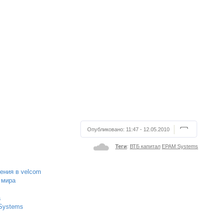
Опубликовано:
11:47 - 12.05.2010
Теги
:
ВТБ капитал
EPAM Systems
ения в velcom
 мира
а
Systems