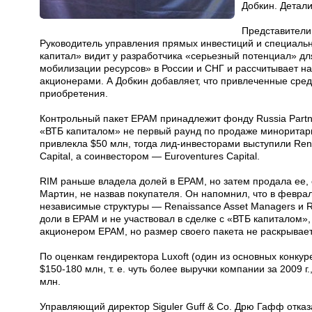
Добкин. Детали
Представители
Руководитель управления прямых инвестиций и специальн
капитал» видит у разработчика «серьезный потенциал» дл
мобилизации ресурсов» в России и СНГ и рассчитывает н
акционерами. А Добкин добавляет, что привлеченные сред
приобретения.
Контрольный пакет EPAM принадлежит фонду Russia Partne
«ВТБ капиталом» не первый раунд по продаже миноритарн
привлекла $50 млн, тогда лид-инвесторами выступили Ren
Capital, а соинвестором — Euroventures Capital.
RIM раньше владела долей в EPAM, но затем продала ее, 
Мартин, не назвав покупателя. Он напомнил, что в февра
независимые структуры — Renaissance Asset Managers и Re
доли в EPAM и не участвовал в сделке с «ВТБ капиталом»
акционером EPAM, но размер своего пакета не раскрывает
По оценкам гендиректора Luxoft (один из основных конк
$150-180 млн, т. е. чуть более выручки компании за 2009 
млн.
Управляющий директор Siguler Guff & Co. Дрю Гафф отказ