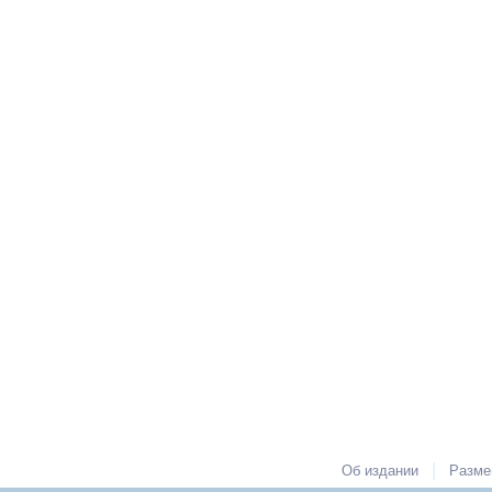
|
Об издании
Разме