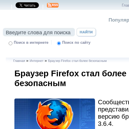
Гла
|
|
Популяр
|
Поиск в интернете
Поиск по сайту
»
»
Главная
Интернет
Браузер Firefox стал более безопасным
Браузер Firefox стал более
безопасным
Сообществ
представ
версию бра
3.6.4.