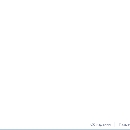
|
Об издании
Разме