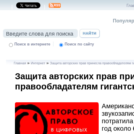
Гла
|
|
Популяр
|
Поиск в интернете
Поиск по сайту
»
»
Главная
Интернет
Защита авторских прав принесла правообладателям г
Защита авторских прав пр
правообладателям гигантс
Американс
звукозапи
потратила
год около