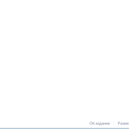
|
Об издании
Разме