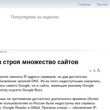
|
Главная
Белнет
Популярное за неделю:
айтов
 строя множество сайтов
ился сменить IP-адреса серверов, не дав достаточно
бновления записей DNS. Из-за этого недоступными оказались
исы самого Google, но и сайты, имеющие рекламу Google
опку соцсети Google Buzz.
ью на протяжении достаточно длительного времени (более
ым пользователям из России были недоступны все сервисы
, Google Reader и GMail. Причина отказа — обновление IP-