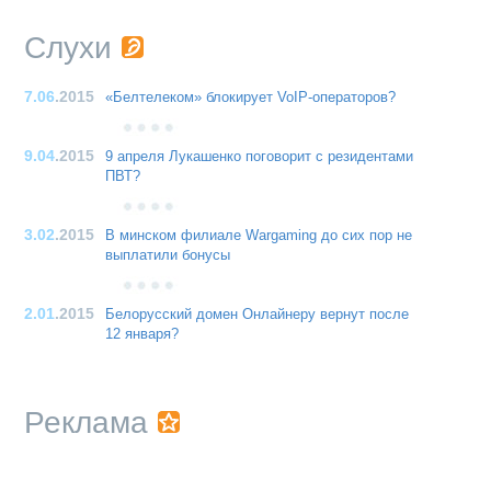
Слухи
7.06
.2015
«Белтелеком» блокирует VoIP-операторов?
9.04
.2015
9 апреля Лукашенко поговорит с резидентами
ПВТ?
3.02
.2015
В минском филиале Wargaming до сих пор не
выплатили бонусы
2.01
.2015
Белорусский домен Онлайнеру вернут после
12 января?
Реклама