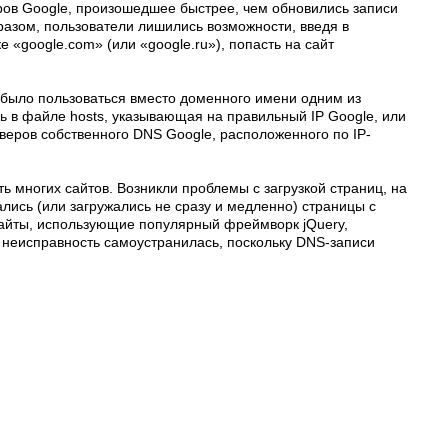
ров Google, произошедшее быстрее, чем обновились записи
разом, пользователи лишились возможности, введя в
е «google.com» (или «google.ru»), попасть на сайт
 было пользоваться вместо доменного имени одним из
ь в файле hosts, указывающая на правильный IP Google, или
еров собственного DNS Google, расположенного по IP-
ь многих сайтов. Возникли проблемы с загрузкой страниц, на
лись (или загружались не сразу и медленно) страницы с
сайты, использующие популярный фреймворк jQuery,
с неисправность самоустранилась, поскольку DNS-записи