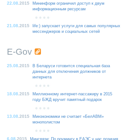
22.08
.2015
Мининформ ограничил доступ к двум
информационным ресурсам
21.08
.2015
life:) запускает услуги для самых популярных
мессенджеров и социальных сетей
E-Gov
25.08
.2015
В Беларуси готовится специальная база
данных для отключения должников от
интернета
18.08
.2015
Миллионному интернет-пассажиру в 2015
году БЖД вручит памятный подарок
13.08
.2015
Минэкономики не считает «БелАВМ»
монополистом
6.08
.2015
Минсвязи: По роумингу в ЕАЭС у нас позиция