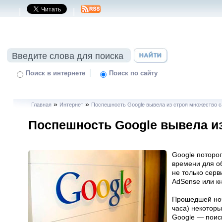
|
|
|
Поиск в интернете
Поиск по сайту
»
»
Главная
Интернет
Поспешность Google вывела из строя множество с
Поспешность Google вывела из
Google потороп
времени для о
не только серв
AdSense или кн
Прошедшей ноч
часа) некотор
Google — поиск