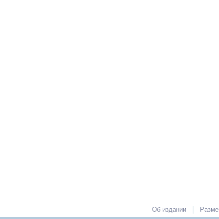
|
Об издании
Разме