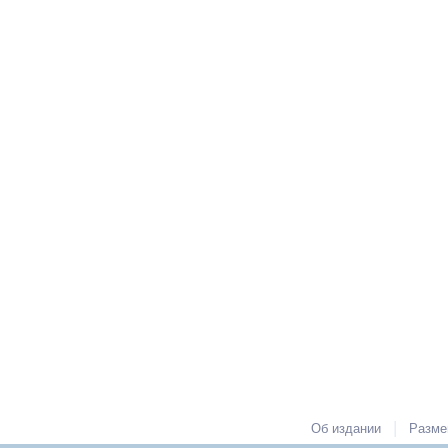
|
Об издании
Разме