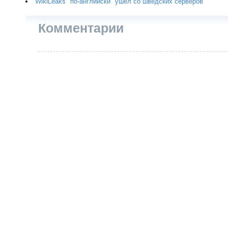
WikiLeaks "по-английски" ушел со шведских серверов
Комментарии