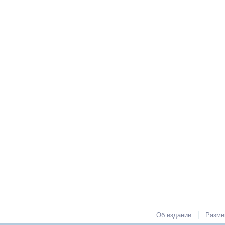
|
Об издании
Разме