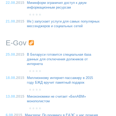
22.08
.2015
Мининформ ограничил доступ к двум
информационным ресурсам
21.08
.2015
life:) запускает услуги для самых популярных
мессенджеров и социальных сетей
E-Gov
25.08
.2015
В Беларуси готовится специальная база
данных для отключения должников от
интернета
18.08
.2015
Миллионному интернет-пассажиру в 2015
году БЖД вручит памятный подарок
13.08
.2015
Минэкономики не считает «БелАВМ»
монополистом
6.08
.2015
Минсвязи: По роумингу в ЕАЭС у нас позиция