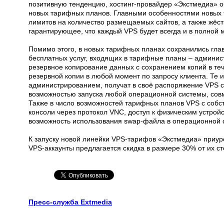
позитивную тенденцию, хостинг-провайдер «Экстмедиа» о
новых тарифных планов. Главными особенностями новых 
лимитов на количество размещаемых сайтов, а также жёс
гарантирующее, что каждый VPS будет всегда и в полной
Помимо этого, в новых тарифных планах сохранились гл
бесплатных услуг, входящих в тарифные планы – админи
резервное копирование данных с сохранением копий в те
резервной копии в любой момент по запросу клиента. Те и
администрированием, получат в своё распоряжение VPS c
возможностью запуска любой операционной системы, совме
Также в число возможностей тарифных планов VPS с соб
консоли через протокол VNC, доступ к физическим устройс
возможность использования swap-файла в операционной 
К запуску новой линейки VPS-тарифов «Экстмедиа» приур
VPS-аккаунты предлагается скидка в размере 30% от их с
Пресс-служба Extmedia