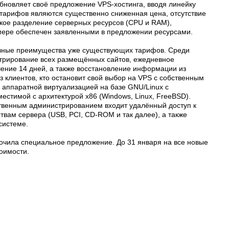
бновляет cвоё предложение VPS-хостинга, вводя линейку
тарифов являются существенно сниженная цена, отсутствие
ткое разделение серверных ресурсов (CPU и RAM),
 мере обеспечен заявленными в предложении ресурсами.
авные преимущества уже существующих тарифов. Среди
стрирование всех размещённых сайтов, ежедневное
чение 14 дней, а также восстановление информации из
з клиентов, кто остановит свой выбор на VPS с собственным
 аппаратной виртуализацией на базе GNU/Linux с
стимой с архитектурой x86 (Windows, Linux, FreeBSD).
ственным администрированием входит удалённый доступ к
твам сервера (USB, PCI, CD-ROM и так далее), а также
системе.
очила специальное предложение. До 31 января на все новые
тоимости.