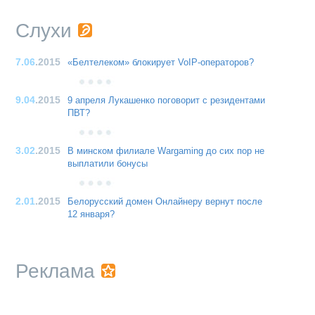
Слухи
7.06
.2015
«Белтелеком» блокирует VoIP-операторов?
9.04
.2015
9 апреля Лукашенко поговорит с резидентами
ПВТ?
3.02
.2015
В минском филиале Wargaming до сих пор не
выплатили бонусы
2.01
.2015
Белорусский домен Онлайнеру вернут после
12 января?
Реклама