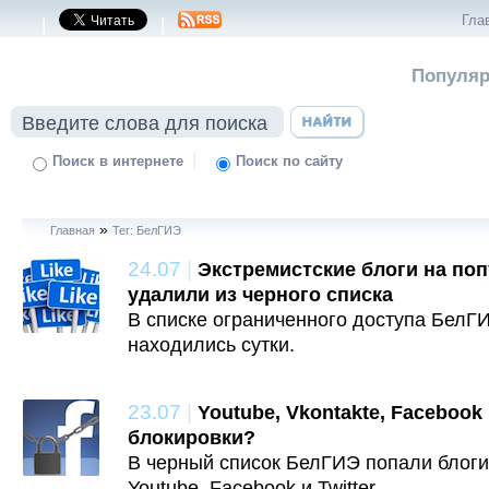
Гла
|
|
Популяр
|
Поиск в интернете
Поиск по сайту
»
Главная
Тег: БелГИЭ
24.07
|
Экстремистские блоги на по
удалили из черного списка
В списке ограниченного доступа БелГ
находились сутки.
23.07
|
Youtube, Vkontakte, Facebook 
блокировки?
В черный список БелГИЭ попали блог
Youtube, Facebook и Twitter.