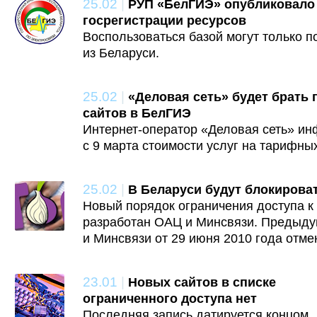
25.02
|
РУП «БелГИЭ» опубликовало
госрегистрации ресурсов
Воспользоваться базой могут только п
из Беларуси.
25.02
|
«Деловая сеть» будет брать 
сайтов в БелГИЭ
Интернет-оператор «Деловая сеть» ин
с 9 марта стоимости услуг на тарифны
25.02
|
В Беларуси будут блокироват
Новый порядок ограничения доступа к
разработан ОАЦ и Минсвязи. Предыд
и Минсвязи от 29 июня 2010 года отме
23.01
|
Новых сайтов в списке
ограниченного доступа нет
Последняя запись датируется концом