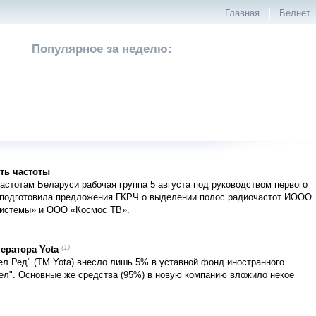
|
Главная
Белнет
Популярное за неделю:
ть частоты
астотам Беларуси рабочая группа 5 августа под руководством первого
а подготовила предложения ГКРЧ о выделении полос радиочастот ИООО
истемы» и ООО «Космос ТВ».
(1)
ератора Yota
ел Ред" (ТМ Yota) внесло лишь 5% в уставной фонд иностранного
ел". Основные же средства (95%) в новую компанию вложило некое