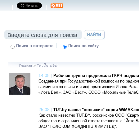
|
|
|
Поиск в интернете
Поиск по сайту
»
Главная
Тег: Йота Бел
14.08
|
Рабочая группа предложила ГКРЧ выдели
Созданная при Государственной комиссии по радиоч
замминистра связи и и информатизации Ивана Рак
«Йота Бел», ЗАО «Бест», СООО «Мобильные ТелеС
25.08
|
TUT.by нашел "польские" корни WiMAX-оп
Как стало известно TUT.BY, российское ООО "Скарт
общества с ограниченной ответственностью "Йота Б
ЗАО "ПОЛОКОМ ХОЛДИНГЗ ЛИМИТЕД".