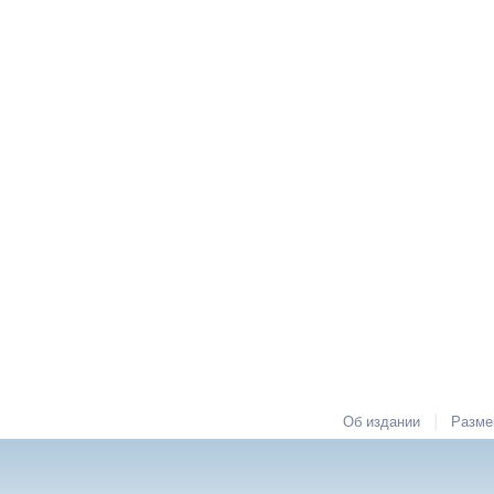
|
Об издании
Разме