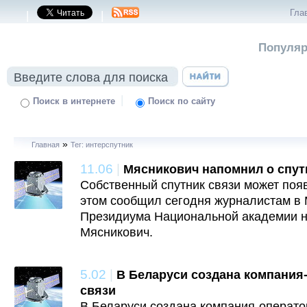
Гла
|
|
Популяр
|
Поиск в интернете
Поиск по сайту
»
Главная
Тег: интерспутник
11.06
|
Мясникович напомнил о спут
Собственный спутник связи может появ
этом сообщил сегодня журналистам в
Президиума Национальной академии н
Мясникович.
5.02
|
В Беларуси создана компания
связи
В Беларуси создана компания-операто