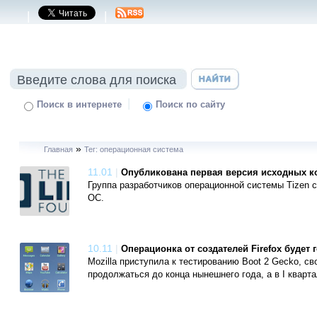
|
|
|
Поиск в интернете
Поиск по сайту
»
Главная
Тег: операционная система
11.01
|
Опубликована первая версия исходных к
Группа разработчиков операционной системы Tizen 
ОС.
10.11
|
Операционка от создателей Firefox будет г
Mozilla приступила к тестированию Boot 2 Gecko, с
продолжаться до конца нынешнего года, а в I кварт