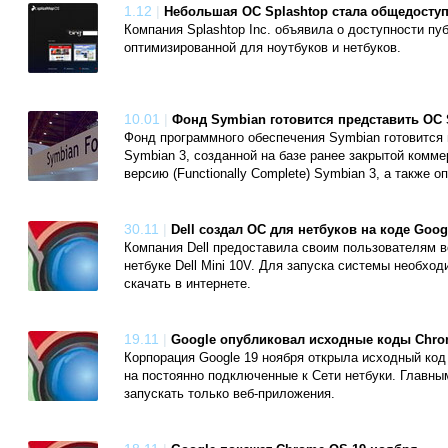
1.12
|
Небольшая ОС Splashtop стала общедосту
Компания Splashtop Inc. объявила о доступности п
оптимизированной для ноутбуков и нетбуков.
10.01
|
Фонд Symbian готовится представить OC 
Фонд программного обеспечения Symbian готовится
Symbian 3, созданной на базе ранее закрытой комме
версию (Functionally Complete) Symbian 3, а также 
30.11
|
Dell создал ОС для нетбуков на коде Goog
Компания Dell предоставила своим пользователям 
нетбуке Dell Mini 10V. Для запуска системы необхо
скачать в интернете.
19.11
|
Google опубликовал исходные коды Chr
Корпорация Google 19 ноября открыла исходный ко
на постоянно подключенные к Сети нетбуки. Главны
запускать только веб-приложения.