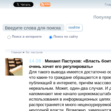
Гла
|
|
Популяр
|
Поиск в интернете
Поиск по сайту
»
Главная
Тег: пастухов
14.08
|
Михаил Пастухов: «Власть боит
очень хочет его регулировать»
Для такого вывода имеется достаточно о
что какие-то граждане обращаются в прок
публикаций в интернете, причём массово
нереальным. Может, один-два случая. И
напоминают мне начало широкомасштабн
использования в информационных целях. 
распространяется много нецензурируемо
неугодной власти. Возможно, завершится