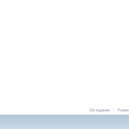
|
Об издании
Разме