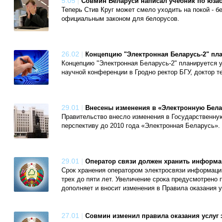
5.05
|
Совмин Беларуси написал учебник по юза
Теперь Стив Круг может смело уходить на покой - б
официальным законом для белорусов.
26.02
|
Концепцию "Электронная Беларусь-2" пла
Концепцию "Электронная Беларусь-2" планируется 
научной конференции в Гродно ректор БГУ, доктор 
29.01
|
Внесены изменения в «Электронную Бела
Правительство внесло изменения в Государственну
перспективу до 2010 года «Электронная Беларусь».
29.01
|
Оператор связи должен хранить информац
Срок хранения оператором электросвязи информации
трех до пяти лет. Увеличение срока предусмотрено 
дополняет и вносит изменения в Правила оказания ус
27.01
|
Совмин изменил правила оказания услуг 