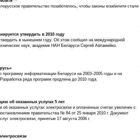
билити
елорусское правительство позаботилось, чтобы законы юзабилити стали
нируется утвердить в 2010 году
утвердить в нынешнем году. Об этом сообщил на международной
технических наук, академик НАН Беларуси Сергей Абламейко.
русь»
ю программу информатизации Беларуси на 2003–2005 годы и на
 Разработка ряда программ продлена до 2010 года.
ию об оказанных услугах 5 лет
 об оказанных услугах электросвязи и оплаченных счетах увеличен с
постановлением правительства № 84 от 25 января 2010 г. Документ
луг электросвязи, принятые 17 августа 2006 г.
электросвязи