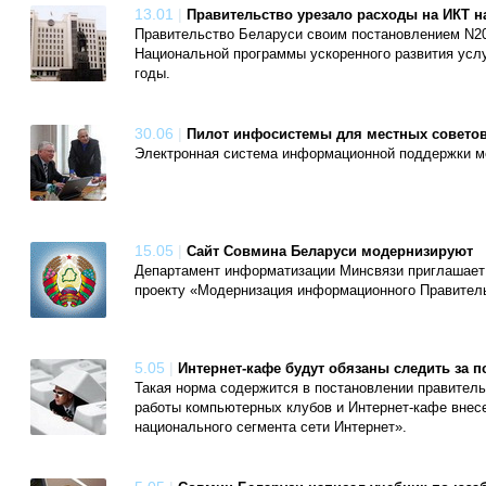
13.01
|
Правительство урезало расходы на ИКТ н
Правительство Беларуси своим постановлением N20
Национальной программы ускоренного развития усл
годы.
30.06
|
Пилот инфосистемы для местных советов
Электронная система информационной поддержки ме
15.05
|
Сайт Совмина Беларуси модернизируют
Департамент информатизации Минсвязи приглашает 
проекту «Модернизация информационного Правитель
5.05
|
Интернет-кафе будут обязаны следить за 
Такая норма содержится в постановлении правитель
работы компьютерных клубов и Интернет-кафе внес
национального сегмента сети Интернет».