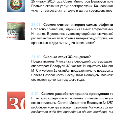
25 января 2010 года Совет Министров Беларуси при
Правила оказания услуг электросвязи». Как сообщае
услуг электросвязи, а также в целях совершенствов
23.01
|
Совмин считает интернет самым эффект
Согласно Концепции, "одним из самых эффективных
Интернет. В условиях существующей экономической 
ростом активности и объема интернет-аудитории, н
сравнению с другими медиа-носителями".
21.10
|
Сколько стоит 3G-лицензия?
Представитель Минсвязи в очередной раз высказа
операторам Беларуси 3G-частот. Инициативу Минсвя
МТС и velcom 15 октября предварительно поддержа
Совете Безопасности Республики Беларусь. Возможн
состоится до конца текущего года.
9.10
|
Совмин разработал правила проведения т
В Беларуси радиочастоты можно получить по резуль
постановлением Совета Министров Беларуси №1259,
подобного конкурса может принять Госкомиссия по
создается либо для проведения одного тендера, либ