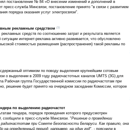
нял постановление № 84 «О внесении изменений и дополнений в
т пресс-служба Минсвязи, постановление принято "в связи с развитием
ания порядка оказания услуг электросвязи".
(3)
ивным рекламным средством
 рекламных средств по соотношению затрат и результата является
ситуации интернет-реклама активно развивается, что обусловлено
евысокой стоимостью размещения (распространения) такой рекламы по
л сдержанный оптимизм по поводу выделения крупнейшим сотовым
зи о выделении в 2009 году радиочастотных каналов UMTS (3G) для
ла Рабочая группа Государственной комиссии по радиочастотам при
о, решение будет принято на очередном заседании Комиссии, которое
ендера по выделению радиочастот
татам тендера, порядок проведения которого предусмотрен
 сообщили в пресс-службе Минсвязи. "
Решение о проведении
 радиочастотам при Совете Безопасности Беларуси. Как правило, она
о на определенный период, например, на один год
", - пояснили в