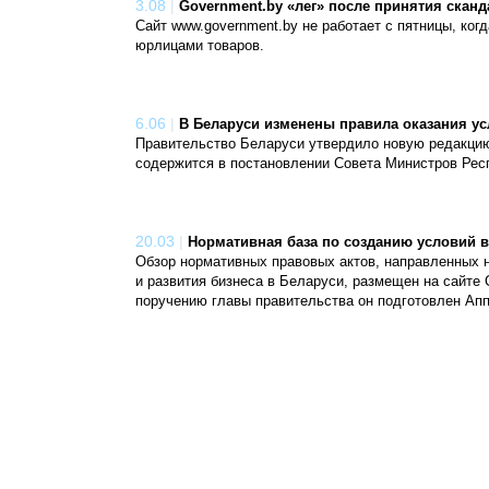
3.08
|
Government.by «лег» после принятия скан
Сайт www.government.by не работает с пятницы, ког
юрлицами товаров.
6.06
|
В Беларуси изменены правила оказания ус
Правительство Беларуси утвердило новую редакцию
содержится в постановлении Совета Министров Респ
20.03
|
Нормативная база по созданию условий в
Обзор нормативных правовых актов, направленных 
и развития бизнеса в Беларуси, размещен на сайте
поручению главы правительства он подготовлен Ап