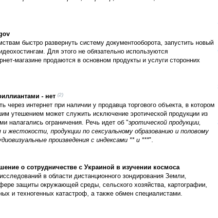
gov
омствам быстро развернуть систему документооборота, запустить новый
видеохостингам. Для этого не обязательно используются
рнет-магазине продаются в основном продукты и услуги сторонних
(2)
риллиантами - нет
 через интернет при наличии у продавца торгового объекта, в котором
шим утешением может служить исключение эротической продукции из
и налагались ограничения. Речь идет об "
эротической продукции,
 и жестокости, продукции по сексуальному образованию и половому
диовизуальные произведения с индексами ** и ***
".
шение о сотрудничестве с Украиной в изучении космоса
исследований в области дистанционного зондирования Земли,
сфере защиты окружающей среды, сельского хозяйства, картографии,
ых и техногенных катастроф, а также обмен специалистами.