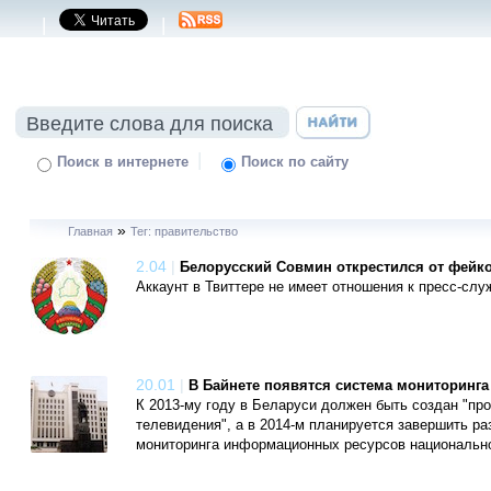
|
|
|
Поиск в интернете
Поиск по сайту
»
Главная
Тег: правительство
2.04
|
Белорусский Совмин открестился от фейко
Аккаунт в Твиттере не имеет отношения к пресс-сл
20.01
|
В Байнете появятся система мониторинга 
К 2013-му году в Беларуси должен быть создан "пр
телевидения", а в 2014-м планируется завершить р
мониторинга информационных ресурсов национально