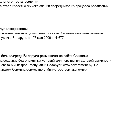
дального постановления
да стало известно об исключении посредников из процесса реализации
луг электросвязи
 правил оказания услуг электросвязи. Соответствующее решение
ублики Беларусь от 27 мая 2009 г. №677.
 бизнес-среде Беларуси размещена на сайте Совмина
на создание благоприятных условий для повышения деловой активности
 Совета Министров Республики Беларуси www.government.by. По
паратом Совмина совместно с Министерством экономики.