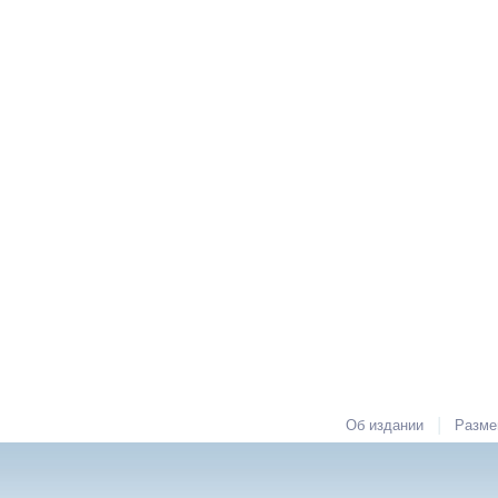
|
Об издании
Разме