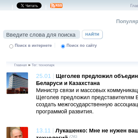
Гла
|
|
Популяр
|
Поиск в интернете
Поиск по сайту
»
Главная
Тег: технопарк
25.01
|
Щеголев предложил объедин
Беларуси и Казахстана
Министр связи и массовых коммуникац
Щеголев предложил представителям Б
создать межгосударственную ассоциац
программой развития.
13.11
|
Лукашенко: Мне не нужен ва
(26)