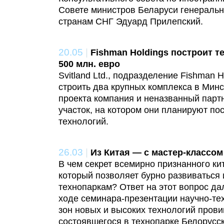
Совете министров Беларуси генеральн
странам СНГ Эдуард Прилепский.
20.05
|
Fishman Holdings построит т
500 млн. евро
Svitland Ltd., подразделение Fishman H
строить два крупных комплекса в Минс
проекта компания и неназванный парт
участок, на котором они планируют по
технологий.
26.03
|
Из Китая — с мастер-классом
В чем секрет всемирно признанного ки
который позволяет бурно развиваться 
технопаркам? Ответ на этот вопрос да
ходе семинара-презентации научно-те
зон новых и высоких технологий прови
состоявшегося в технопарке Белорусс