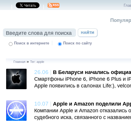
Гла
|
|
Популяр
|
Поиск в интернете
Поиск по сайту
»
Главная
Тег: apple
26.06
|
В Беларуси начались офици
Смартфоны iPhone 6, iPhone 6 Plus и i
Apple появились в салонах Life:), velc
10.07
|
Apple и Amazon поделили App
Компании Apple и Amazon отказались 
судебного иска, связанного с название