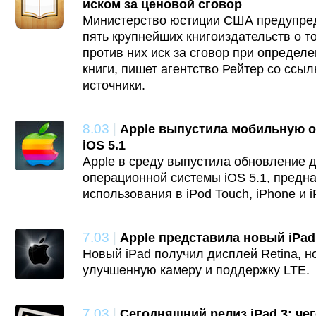
иском за ценовой сговор
Министерство юстиции США предупред
пять крупнейших книгоиздательств о т
против них иск за сговор при определ
книги, пишет агентство Рейтер со сс
источники.
8.03
|
Apple выпустила мобильную 
iOS 5.1
Apple в среду выпустила обновление 
операционной системы iOS 5.1, предн
использования в iPod Touch, iPhone и i
7.03
|
Apple представила новый iPad
Новый iPad получил дисплей Retina, н
улучшенную камеру и поддержку LTE.
7.03
|
Сегодняшний релиз iPad 3: че