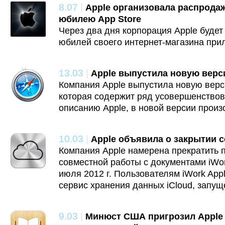
8.07
|
Apple организовала распрода
юбилею App Store
Через два дня корпорация Apple будет
юбилей своего интернет-магазина прил
13.03
|
Apple выпустила новую версию
Компания Apple выпустила новую верси
которая содержит ряд усовершенствов
описанию Apple, в новой версии произ
10.03
|
Apple объявила о закрытии с
Компания Apple намерена прекратить 
совместной работы с документами iWor
июля 2012 г. Пользователям iWork App
сервис хранения данных iCloud, запуще
9.03
|
Минюст США пригрозил Apple 