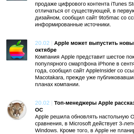
продаже цифрового контента iTunes Sto
отличаться от существующей, в перву
дизайном, сообщил сайт 9to5mac со с
информированные источники.
20.02
|
Apple может выпустить новый
октябре
Компания Apple представит шестое по
популярного смартфона iPhone в сент
года, сообщил сайт AppleInsider со сс
Macotakara, прежде уже публиковавши
планах компании.
20.02
|
Топ-менеджеры Apple расска
ОС
Apple решила обновлять настольную O
сравнения, в Microsoft действует 3-ле
Windows. Кроме того, в Apple не план