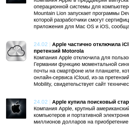
Компания Apple в преддверии выпуска
операционной системы для компьютер
Mountain Lion запускает программы De
которой разработчики смогут сертифи
приложения для Mac OS и iOS, сообщае
24.02
|
Apple частично отключила iCl
претензий Motorola
Компания Apple отключила для пользо
Германии функцию моментальной синх
почты на смартфоне или планшете, кот
онлайн-сервиса iCloud, из-за претензи
Mobility, свидетельствует сайт техниче
24.02
|
Apple купила поисковый стар
Компания Apple, крупный американски
компьютеров и портативной электроник
миллионов долларов на приобретение 