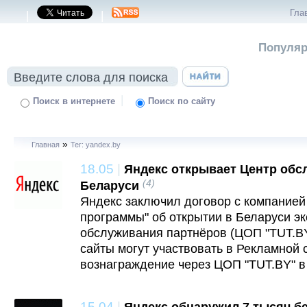
Гла
|
|
Популяр
|
Поиск в интернете
Поиск по сайту
»
Главная
Тег: yandex.by
18.05
|
Яндекс открывает Центр обс
(4)
Беларуси
Яндекс заключил договор с компание
программы" об открытии в Беларуси э
обслуживания партнёров (ЦОП "TUT.BY
сайты могут участвовать в Рекламной 
вознаграждение через ЦОП "TUT.BY" в
15.04
|