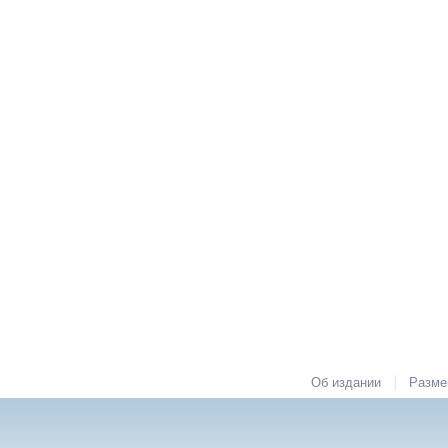
|
Об издании
Разме