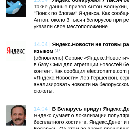
Яндекс обнаружил 7 тысяч б
Такие данные привел Антон Волнухин,
"Поиск по блогам" Яндекса. Как сообщ
Антон, около 3 тысяч белорусов при ре
указали свое местоположение.
14.04
|
Яндекс.Новости не готовы р
(1)
языком
(обновлено) Сервис «Яндекс.Новости»
в базу СМИ для агрегации новостей б
контент. Как сообщил electroname.com
«Яндекс.Новости» Лев Гершензон, сер
анализировать новости на белорусском
сюжеты.
14.04
|
В Беларусь придут Яндекс.Д
Яндекс думает о локализации популярн
бесплатного хостинга, Яндекс.Денег и
Беларусь. Об этом во время прошедше