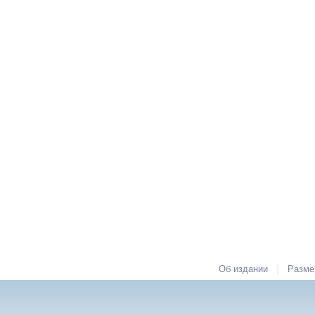
|
Об издании
Разме