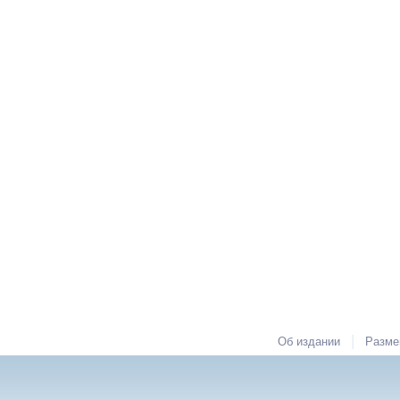
|
Об издании
Разме