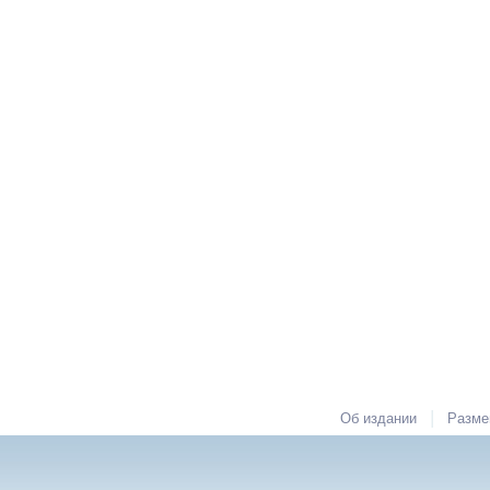
|
Об издании
Разме