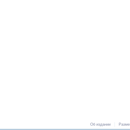
|
Об издании
Разме