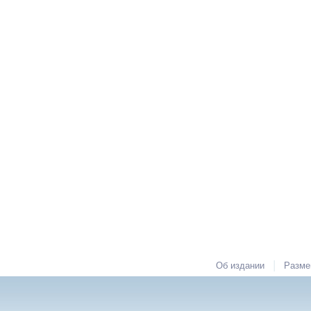
|
Об издании
Разме