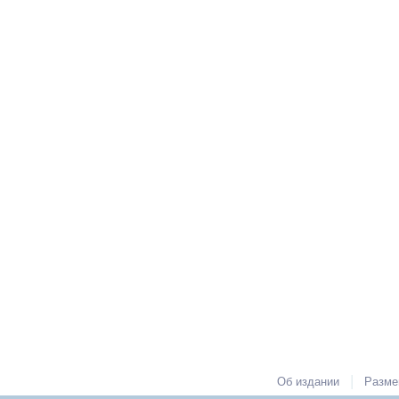
|
Об издании
Разме