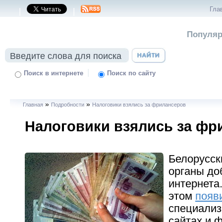
Гла
|
|
Популяр
|
Поиск в интернете
Поиск по сайту
»
»
Главная
Подробности
Налоговики взялись за фрилансеров
Налоговики взялись за фр
Белорусск
органы до
интернета
этом
появ
специали
сайтах и 