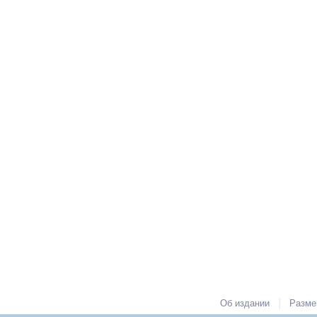
|
Об издании
Разме