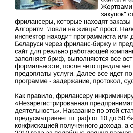
Жертвами 
закупок" с
фрилансеры, которые находят заказы 
Алгоритм "ловли на живца" прост. На
инспектор находит программиста или 
Беларуси через фриланс-биржу и пред
сайт для реально работающей компани
заполняет бриф, выполняются все ос
формальности, после чего предлагает
предоплаты услуги. Далее все идет п
программе - задержание, протокол, су
Как правило, фрилансеру инкриминир
«Незарегистрированная предпринимат
деятельность». Наказание по этой ста
предусматривает штраф от 10 до 50 б
конфискацией полученного дохода, а 
2010 года за подобные деяния разме