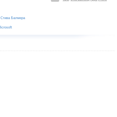
м Стива Балмера
crosoft