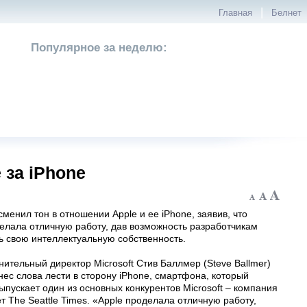
|
Главная
Белнет
Популярное за неделю:
 за iPhone
менил тон в отношении Apple и ее iPhone, заявив, что
елала отличную работу, дав возможность разработчикам
ь свою интеллектуальную собственность.
ительный директор Microsoft Стив Баллмер (Steve Ballmer)
ес слова лести в сторону iPhone, смартфона, который
ыпускает один из основных конкурентов Microsoft – компания
т The Seattle Times. «Apple проделала отличную работу,