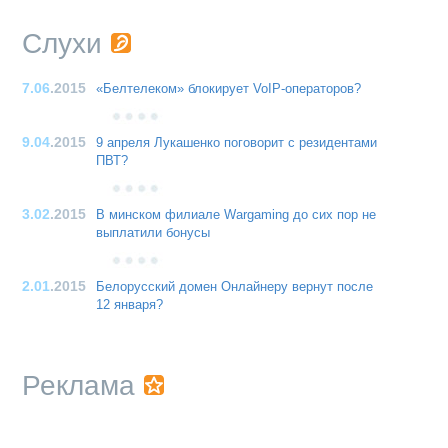
Слухи
7.06
.2015
«Белтелеком» блокирует VoIP-операторов?
9.04
.2015
9 апреля Лукашенко поговорит с резидентами
ПВТ?
3.02
.2015
В минском филиале Wargaming до сих пор не
выплатили бонусы
2.01
.2015
Белорусский домен Онлайнеру вернут после
12 января?
Реклама