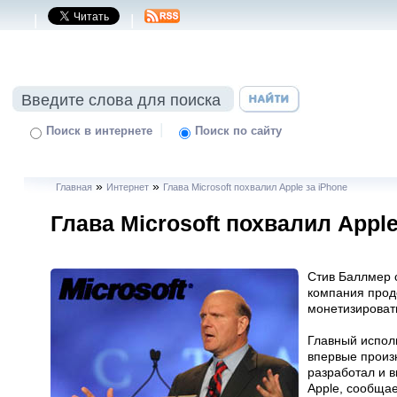
|
|
|
Поиск в интернете
Поиск по сайту
»
»
Главная
Интернет
Глава Microsoft похвалил Apple за iPhone
Глава Microsoft похвалил Apple
Стив Баллмер с
компания прод
монетизироват
Главный исполн
впервые произн
разработал и в
Apple, сообщае