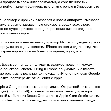
м продавать свою интеллектуальную собственность и
а ней», - заявил Баллмер, выступая с речью в Университете
ив Баллмер с иронией отозвался о новом аппарате, высказав
 иметь самую завышенную стоимость среди всех своих
но не будет приспособлен для решения бизнес-задач по
енной клавиатурой.
оприятии исполнительный директор Microsoft, увидев в руках
ернулся на сцену, положил iPhone на пол и сделал вид, что
это транслировалось на большом экране, и увидеть
ей.
я, Баллмер, пытается улучшить взаимоотношения между
ее поисковой системы Bing в iPhone по умолчанию вместо
е рекламы в результатах поиска на iPhone приносит Google
ортить партнерские отношения с Apple.
le и Google несколько испортились. Отправной точкой этого
дта (Eric Schmidt), главного исполнительного директора
рвый мобильник Nexus One, а глава Apple Стив Джобс заявил,
л Forbes пришел к выводу, что поисковая компания следует