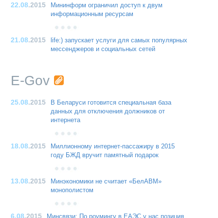
22.08
.2015
Мининформ ограничил доступ к двум
информационным ресурсам
21.08
.2015
life:) запускает услуги для самых популярных
мессенджеров и социальных сетей
E-Gov
25.08
.2015
В Беларуси готовится специальная база
данных для отключения должников от
интернета
18.08
.2015
Миллионному интернет-пассажиру в 2015
году БЖД вручит памятный подарок
13.08
.2015
Минэкономики не считает «БелАВМ»
монополистом
6.08
.2015
Минсвязи: По роумингу в ЕАЭС у нас позиция