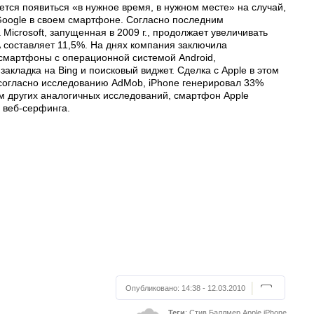
тся появиться «в нужное время, в нужном месте» на случай,
 Google в своем смартфоне. Согласно последним
icrosoft, запущенная в 2009 г., продолжает увеличивать
составляет 11,5%. На днях компания заключила
а смартфоны с операционной системой Android,
закладка на Bing и поисковый виджет. Сделка с Apple в этом
, согласно исследованию AdMob, iPhone генерировал 33%
м других аналогичных исследований, смартфон Apple
 веб-серфинга.
Опубликовано:
14:38 - 12.03.2010
Теги
:
Стив Баллмер
Apple
iPhone