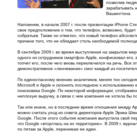
позволив людя
зарабатывать н
Вашингтона.
Напомним, в начале 2007 г. после презентации iPhone Ст
свое предположение о том, что телефон, возможно, будет
собратьев. Также он отметил, что новый телефон абсолют
причине того, что не обладает столь необходимой полноц
В сентябре 2009 г. во время выступления на закрытом мер
одного из сотрудников смартфон Apple, конфисковал его, в
топчет его, после чего вновь переключился на речь. Все 
демонстративное «линчевание» смог каждый из посетител
По единогласному мнению аналитиков, меняя тон сегодн
Microsoft и Apple и склонить последнюю к использованию 
поисковика Google. По некоторой информации, отображени
неплохую выручку, в связи с чем компания не хотела бы п
Так или иначе, но в последнее время отношения между App
можно считать уход из совета директоров Apple Эрика Шми
Google. После этого события компания выпустила свой пе
что Google «вторглась на их территорию». В 2009 г. журна
по пятам за Apple, перенимая ее идеи.