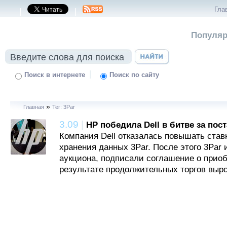
Гла
|
|
Популяр
|
Поиск в интернете
Поиск по сайту
»
Главная
Тег: 3Par
3.09
|
HP победила Dell в битве за по
Компания Dell отказалась повышать став
хранения данных 3Par. После этого 3Par 
аукциона, подписали соглашение о прио
результате продолжительных торгов выро