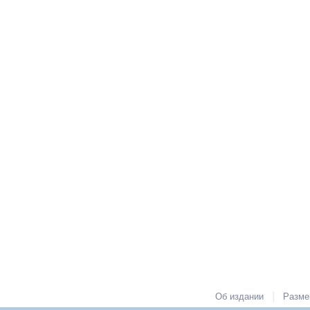
|
Об издании
Разме