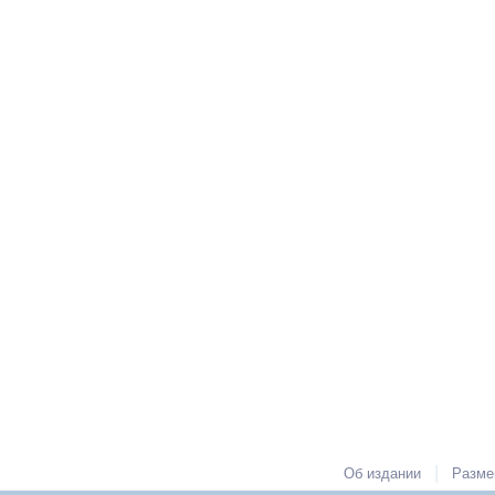
|
Об издании
Разме