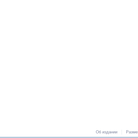
|
Об издании
Разме