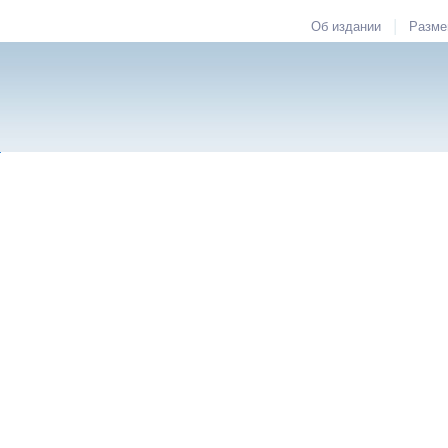
|
Об издании
Разме