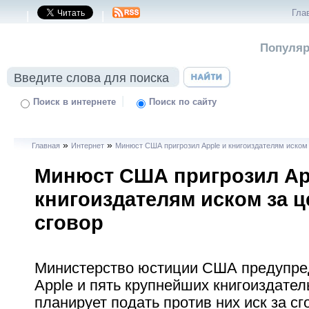
Гла
|
|
Популяр
|
Поиск в интернете
Поиск по сайту
»
»
Главная
Интернет
Минюст США пригрозил Apple и книгоиздателям иском 
Минюст США пригрозил Ap
книгоиздателям иском за 
сговор
Министерство юстиции США предупре
Apple и пять крупнейших книгоиздатель
планирует подать против них иск за сг