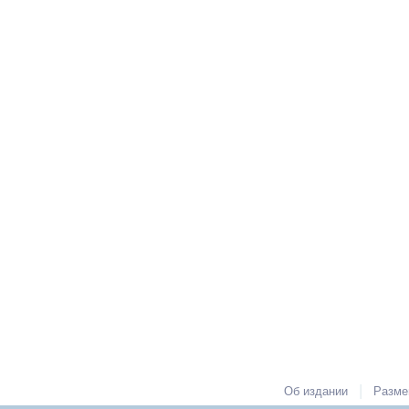
|
Об издании
Разме