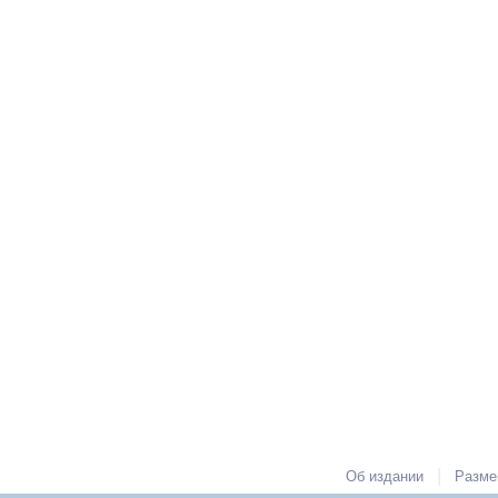
|
Об издании
Разме