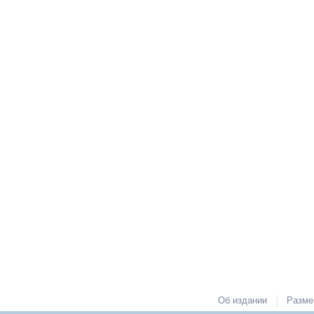
|
Об издании
Разме