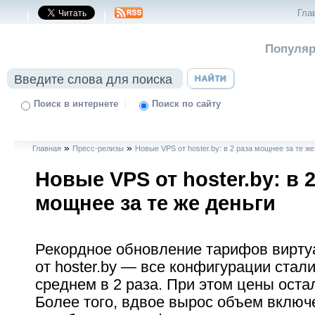
Гла
|
|
Популяр
|
Поиск в интернете
Поиск по сайту
»
»
Главная
Пресс-релизы
Новые VPS от hoster.by: в 2 раза мощнее за те же
Новые VPS от hoster.by: в 2
мощнее за те же деньги
Рекордное обновление тарифов вирту
от hoster.by — все конфигурации стал
среднем в 2 раза. При этом цены оста
Более того, вдвое вырос объем включ