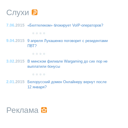
Слухи
7.06
.2015
«Белтелеком» блокирует VoIP-операторов?
9.04
.2015
9 апреля Лукашенко поговорит с резидентами
ПВТ?
3.02
.2015
В минском филиале Wargaming до сих пор не
выплатили бонусы
2.01
.2015
Белорусский домен Онлайнеру вернут после
12 января?
Реклама