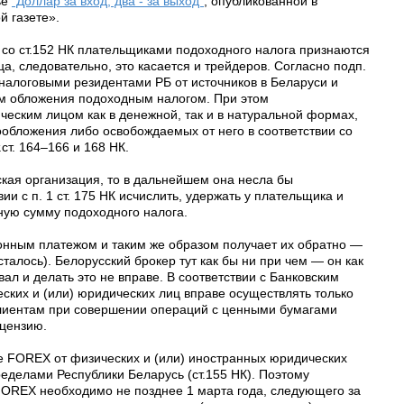
ье
"Доллар за вход, два - за выход"
, опубликованной в
й газете».
 со ст.152 НК плательщиками подоходного налога признаются
а, следовательно, это касается и трейдеров. Согласно подп.
 налоговыми резидентами РБ от источников в Беларуси и
том обложения подоходным налогом. При этом
еским лицом как в денежной, так и в натуральной формах,
обложения либо освобождаемых от него в соответствии со
.ст. 164–166 и 168 НК.
кая организация, то в дальнейшем она несла бы
ии с п. 1 ст. 175 НК исчислить, удержать у плательщика и
ную сумму подоходного налога.
ронным платежом и таким же образом получает их обратно —
сталось). Белорусский брокер тут как бы ни при чем — он как
ал и делать это не вправе. В соответствии с Банковским
еских и (или) юридических лиц вправе осуществлять только
клиентам при совершении операций с ценными бумагами
цензию.
е FOREX от физических и (или) иностранных юридических
ределами Республики Беларусь (ст.155 НК). Поэтому
FOREX необходимо не позднее 1 марта года, следующего за