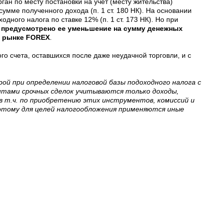
ан по месту постановки на учет (месту жительства)
умме полученного дохода (п. 1 ст. 180 НК). На основании
дного налога по ставке 12% (п. 1 ст. 173 НК). Но при
е предусмотрено ее уменьшение на сумму денежных
а рынке FOREX
.
го счета, оставшихся после даже неудачной торговли, и с
рой при определении налоговой базы подоходного налога с
нтами срочных сделок учитываются только доходы,
в т.ч. по приобретению этих инструментов, комиссий и
а потому для целей налогообложения применяются иные