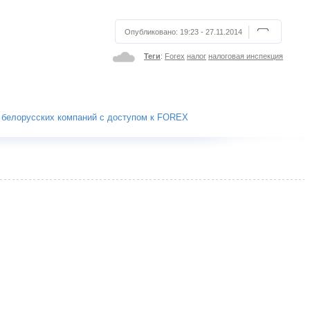
Опубликовано:
19:23 - 27.11.2014
Теги
:
Forex
налог
налоговая инспекция
я белорусских компаний с доступом к FOREX