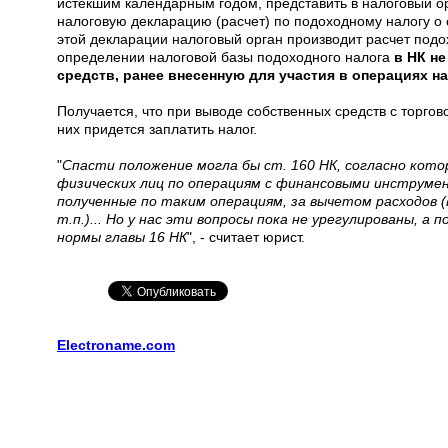
истекшим календарным годом, представить в налоговый орг
налоговую декларацию (расчет) по подоходному налогу о с
этой декларации налоговый орган производит расчет подохо
определении налоговой базы подоходного налога
в НК н
средств, ранее внесенную для участия в операциях н
Получается, что при выводе собственных средств с торгово
них придется заплатить налог.
"
Спасти положение могла бы ст. 160 НК, согласно кото
физических лиц по операциям с финансовыми инструме
полученные по таким операциям, за вычетом расходов (
т.п.)... Но у нас эти вопросы пока не урегулированы, 
нормы главы 16 НК
", - считает юрист.
Electroname.com