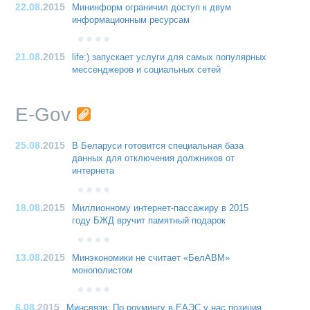
22.08
.2015
Мининформ ограничил доступ к двум
информационным ресурсам
21.08
.2015
life:) запускает услуги для самых популярных
мессенджеров и социальных сетей
E-Gov
25.08
.2015
В Беларуси готовится специальная база
данных для отключения должников от
интернета
18.08
.2015
Миллионному интернет-пассажиру в 2015
году БЖД вручит памятный подарок
13.08
.2015
Минэкономики не считает «БелАВМ»
монополистом
6.08
.2015
Минсвязи: По роумингу в ЕАЭС у нас позиция