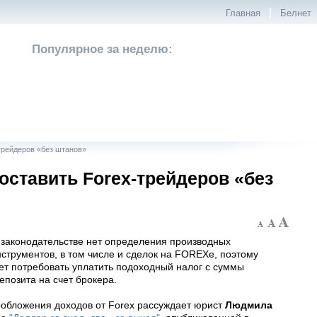
|
Главная
Белнет
Популярное за неделю:
трейдеров «без штанов»
оставить Forex-трейдеров «без
 законодательстве нет определения производных
струментов, в том числе и сделок на FOREXе, поэтому
ет потребовать уплатить подоходный налог с суммы
епозита на счет брокера.
ообложения доходов от Forex рассуждает юрист
Людмила