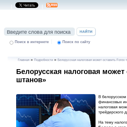
|
|
|
Поиск в интернете
Поиск по сайту
»
»
Главная
Подробности
Белорусская налоговая может оставить Forex-
Белорусская налоговая может 
штанов»
В белорусском
финансовых ин
налоговая мож
трейдерского д
На тему налог