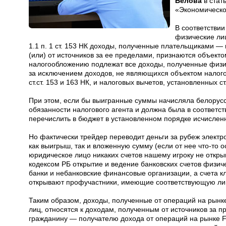
Белова
в стат
«Экономическо
В соответствии
физические лиц
1.1 п. 1 ст. 153 НК доходы, полученные плательщиками —
(или) от источников за ее пределами, признаются объек
налогообложению подлежат все доходы, полученные физич
за исключением доходов, не являющихся объектом налого
ст.ст. 153 и 163 НК, и налоговых вычетов, установленных ст
При этом, если бы выигранные суммы начисляла белорусс
обязанности налогового агента и должна была в соответств
перечислить в бюджет в установленном порядке исчислен
Но фактически трейдер переводит деньги за рубеж элект
как выигрыш, так и вложенную сумму (если от нее что-то о
юридическое лицо никаких счетов нашему игроку не открыв
кодексом РБ открытие и ведение банковских счетов физич
банки и небанковские финансовые организации, а счета 
открывают профучастники, имеющие соответствующую ли
Таким образом, доходы, полученные от операций на рынк
лиц, относятся к доходам, полученным от источников за п
гражданину — получателю дохода от операций на рынке 