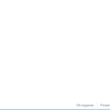
|
Об издании
Разме